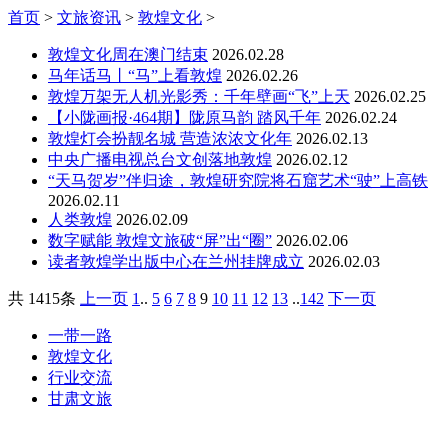
首页
>
文旅资讯
>
敦煌文化
>
敦煌文化周在澳门结束
2026.02.28
马年话马丨“马”上看敦煌
2026.02.26
敦煌万架无人机光影秀：千年壁画“飞”上天
2026.02.25
【小陇画报·464期】陇原马韵 踏风千年
2026.02.24
敦煌灯会扮靓名城 营造浓浓文化年
2026.02.13
中央广播电视总台文创落地敦煌
2026.02.12
“天马贺岁”伴归途，敦煌研究院将石窟艺术“驶”上高铁
2026.02.11
人类敦煌
2026.02.09
数字赋能 敦煌文旅破“屏”出“圈”
2026.02.06
读者敦煌学出版中心在兰州挂牌成立
2026.02.03
共
1415条
上一页
1
..
5
6
7
8
9
10
11
12
13
..
142
下一页
一带一路
敦煌文化
行业交流
甘肃文旅