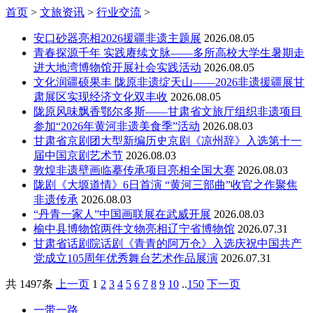
首页
>
文旅资讯
>
行业交流
>
安口砂器亮相2026援疆非遗主题展
2026.08.05
青春探源千年 实践赓续文脉——多所高校大学生暑期走
进大地湾博物馆开展社会实践活动
2026.08.05
文化润疆硕果丰 陇原非遗绽天山——2026非遗援疆展甘
肃展区实现经济文化双丰收
2026.08.05
陇原风味飘香鄂尔多斯——甘肃省文旅厅组织非遗项目
参加“2026年黄河非遗美食季”活动
2026.08.03
甘肃省京剧团大型新编历史京剧《凉州辞》入选第十一
届中国京剧艺术节
2026.08.03
敦煌非遗壁画临摹传承项目亮相全国大赛
2026.08.03
陇剧《大塬道情》6日首演 “黄河三部曲”收官之作聚焦
非遗传承
2026.08.03
“丹青一家人”中国画联展在武威开展
2026.08.03
榆中县博物馆两件文物亮相辽宁省博物馆
2026.07.31
甘肃省话剧院话剧《青青的阿万仓》入选庆祝中国共产
党成立105周年优秀舞台艺术作品展演
2026.07.31
共
1497条
上一页
1
2
3
4
5
6
7
8
9
10
..
150
下一页
一带一路