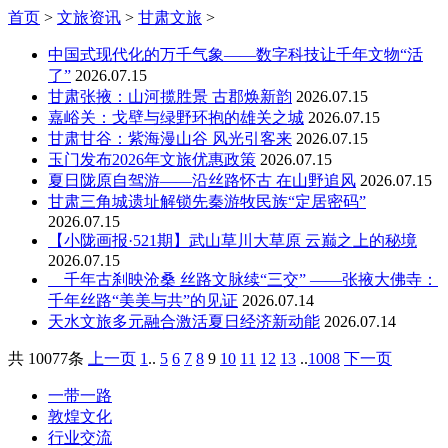
首页
>
文旅资讯
>
甘肃文旅
>
中国式现代化的万千气象——数字科技让千年文物“活
了”
2026.07.15
甘肃张掖：山河揽胜景 古郡焕新韵
2026.07.15
嘉峪关：戈壁与绿野环抱的雄关之城
2026.07.15
甘肃甘谷：紫海漫山谷 风光引客来
2026.07.15
玉门发布2026年文旅优惠政策
2026.07.15
夏日陇原自驾游——沿丝路怀古 在山野追风
2026.07.15
甘肃三角城遗址解锁先秦游牧民族“定居密码”
2026.07.15
【小陇画报·521期】武山草川大草原 云巅之上的秘境
2026.07.15
千年古刹映沧桑 丝路文脉续“三交” ——张掖大佛寺：
千年丝路“美美与共”的见证
2026.07.14
天水文旅多元融合激活夏日经济新动能
2026.07.14
共
10077条
上一页
1
..
5
6
7
8
9
10
11
12
13
..
1008
下一页
一带一路
敦煌文化
行业交流