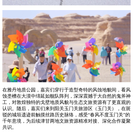
在雅丹地质公园，嘉宾们穿行于造型奇特的风蚀地貌间，看风
蚀垄槽在大漠中绵延如舰队阵列，深深震撼于大自然的鬼斧神
工，对敦煌独特的戈壁地质风貌与生态文旅资源有了更直观的
认识。随后，嘉宾们来到阳关玉门关旅游区（玉门关），在斑
驳的城垣遗迹前触摸丝路历史脉络，感受“春风不度玉门关”的
千年意境，为后续津甘两地文旅资源精准对接、深化合作凝聚
共识。