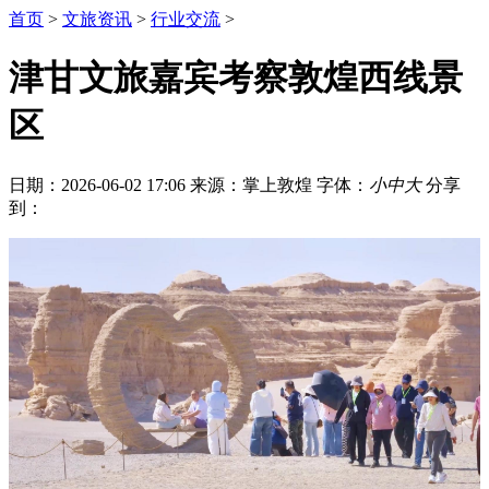
首页
>
文旅资讯
>
行业交流
>
津甘文旅嘉宾考察敦煌西线景
区
日期：2026-06-02 17:06
来源：掌上敦煌
字体：
小
中
大
分享
到：