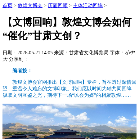
首页
>
敦煌文博会
>
历届回顾
>
主体活动回眸
>
【文博回响】敦煌文博会如何
“催化”甘肃文创？
日期：2026-05-21 14:05
来源：甘肃省文化博览局
字体：
小
中
大
分享到：
编者按：
敦煌文博会官网推出【文博回响】专栏，旨在透过深情回
望，重温令人难忘的文博印象。我们愿以时间为轴共同回眸，
汲取文明互鉴之光，期待下一场“以会为媒”的相聚敦煌……