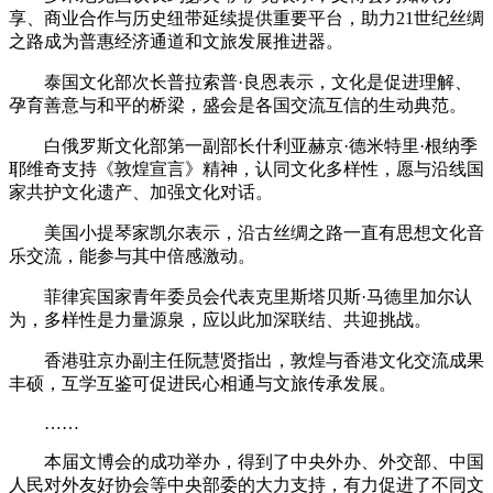
享、商业合作与历史纽带延续提供重要平台，助力21世纪丝绸
之路成为普惠经济通道和文旅发展推进器。
泰国文化部次长普拉索普·良恩表示，文化是促进理解、
孕育善意与和平的桥梁，盛会是各国交流互信的生动典范。
白俄罗斯文化部第一副部长什利亚赫京·德米特里·根纳季
耶维奇支持《敦煌宣言》精神，认同文化多样性，愿与沿线国
家共护文化遗产、加强文化对话。
美国小提琴家凯尔表示，沿古丝绸之路一直有思想文化音
乐交流，能参与其中倍感激动。
菲律宾国家青年委员会代表克里斯塔贝斯·马德里加尔认
为，多样性是力量源泉，应以此加深联结、共迎挑战。
香港驻京办副主任阮慧贤指出，敦煌与香港文化交流成果
丰硕，互学互鉴可促进民心相通与文旅传承发展。
……
本届文博会的成功举办，得到了中央外办、外交部、中国
人民对外友好协会等中央部委的大力支持，有力促进了不同文