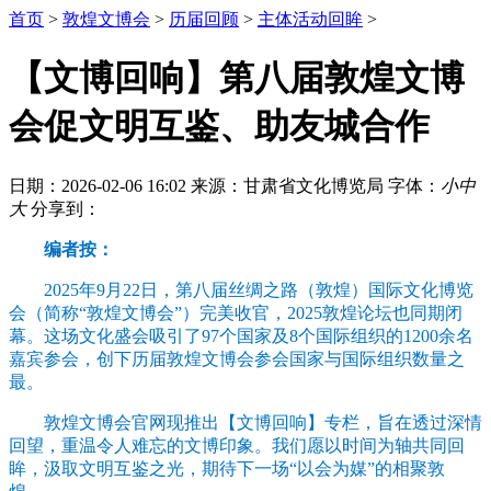
首页
>
敦煌文博会
>
历届回顾
>
主体活动回眸
>
【文博回响】第八届敦煌文博
会促文明互鉴、助友城合作
日期：2026-02-06 16:02
来源：甘肃省文化博览局
字体：
小
中
大
分享到：
编者按：
2025年9月22日，第八届丝绸之路（敦煌）国际文化博览
会（简称“敦煌文博会”）完美收官，2025敦煌论坛也同期闭
幕。这场文化盛会吸引了97个国家及8个国际组织的1200余名
嘉宾参会，创下历届敦煌文博会参会国家与国际组织数量之
最。
敦煌文博会官网现推出【文博回响】专栏，旨在透过深情
回望，重温令人难忘的文博印象。我们愿以时间为轴共同回
眸，汲取文明互鉴之光，期待下一场“以会为媒”的相聚敦