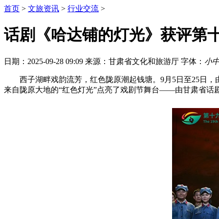
首页
>
文旅资讯
>
行业交流
>
话剧《哈达铺的灯光》获评第十
日期：2025-09-28 09:09
来源：甘肃省文化和旅游厅
字体：
小
西子湖畔戏韵流芳，红色陇原潮起钱塘。9月5日至25日
来自陇原大地的“红色灯光”点亮了戏剧节舞台——由甘肃省话