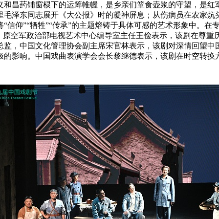
义和昌药铺窗棂下的运筹帷幄，是乡亲们箪食壶浆的守望，是红
里毛泽东同志展开《大公报》时的凝神屏息；从伤病员在农家炕
“信仰”“牺牲”“传承”的主题熔铸于具体可感的艺术形象中。
格。原空军政治部电视艺术中心编导室主任王俭表示，该剧在尊重
总监，中国文化管理协会副主席宋官林表示，该剧对深情回望中
极的影响。中国戏曲表演学会会长黎继德表示，该剧在时空转换