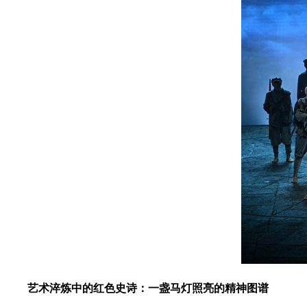
艺术淬炼中的红色史诗：一盏马灯照亮的精神图谱