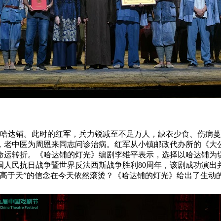
甘肃哈达铺。此时的红军，兵力锐减至不足万人，缺衣少食、伤病
，老中医为周恩来同志问诊治病。红军从小镇邮政代办所的《大
命运转折。《哈达铺的灯光》编剧李维平表示，选择以哈达铺为切
、中国人民抗日战争暨世界反法西斯战争胜利80周年，该剧成功演
高于天”的信念在今天依然滚烫？《哈达铺的灯光》给出了生动