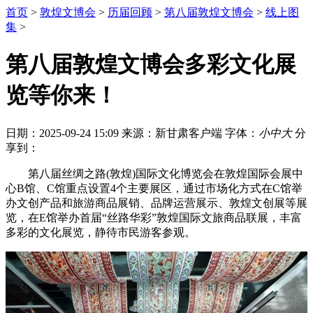
首页
>
敦煌文博会
>
历届回顾
>
第八届敦煌文博会
>
线上图
集
>
第八届敦煌文博会多彩文化展
览等你来！
日期：2025-09-24 15:09
来源：新甘肃客户端
字体：
小
中
大
分
享到：
第八届丝绸之路(敦煌)国际文化博览会在敦煌国际会展中
心B馆、C馆重点设置4个主要展区，通过市场化方式在C馆举
办文创产品和旅游商品展销、品牌运营展示、敦煌文创展等展
览，在E馆举办首届“丝路华彩”敦煌国际文旅商品联展，丰富
多彩的文化展览，静待市民游客参观。