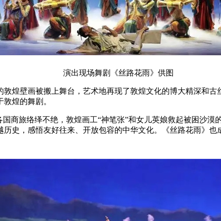
演出现场舞剧《丝路花雨》供图
彩的敦煌壁画被搬上舞台，艺术地再现了敦煌文化的博大精深和
于敦煌的舞剧。
各国商旅络绎不绝，敦煌画工“神笔张”和女儿英娘救起被困沙
越历史，感悟友好往来、开放包容的中华文化。《丝路花雨》也