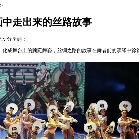
>
画中走出来的丝路故事
中
大
分享到：
，化成舞台上的蹁跹舞姿，丝绸之路的故事在舞者们的演绎中徐