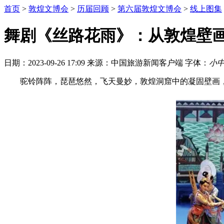
首页
>
敦煌文博会
>
历届回顾
>
第六届敦煌文博会
>
线上图集
舞剧《丝路花雨》：从敦煌壁
日期：2023-09-26 17:09
来源：中国旅游新闻客户端
字体：
小
驼铃阵阵，琵琶悠然，飞天曼妙，敦煌洞窟中的凝固壁画