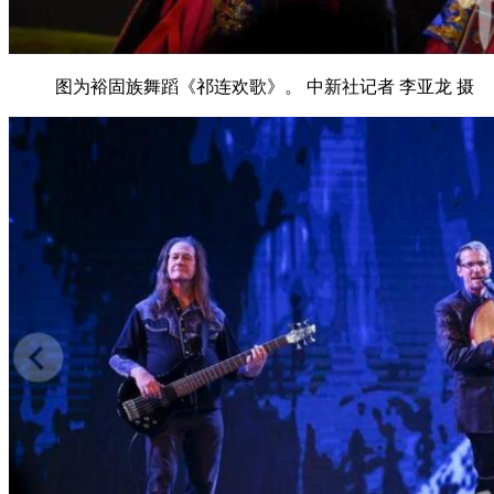
图为裕固族舞蹈《祁连欢歌》。 中新社记者 李亚龙 摄