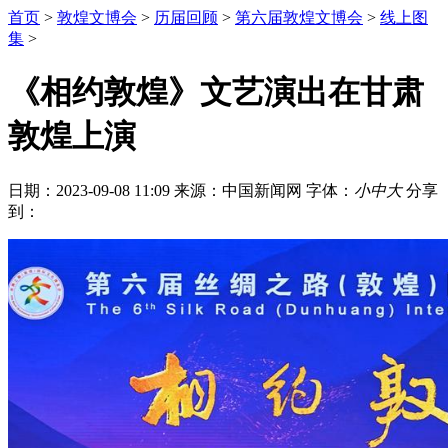
首页
>
敦煌文博会
>
历届回顾
>
第六届敦煌文博会
>
线上图
集
>
《相约敦煌》文艺演出在甘肃
敦煌上演
日期：2023-09-08 11:09
来源：中国新闻网
字体：
小
中
大
分享
到：