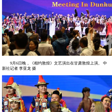
9月6日晚，《相约敦煌》文艺演出在甘肃敦煌上演。 中
新社记者 李亚龙 摄