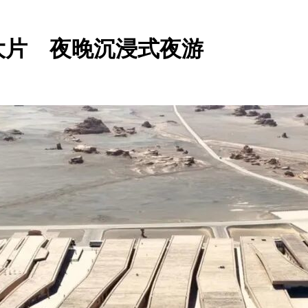
大片 夜晚沉浸式夜游
：