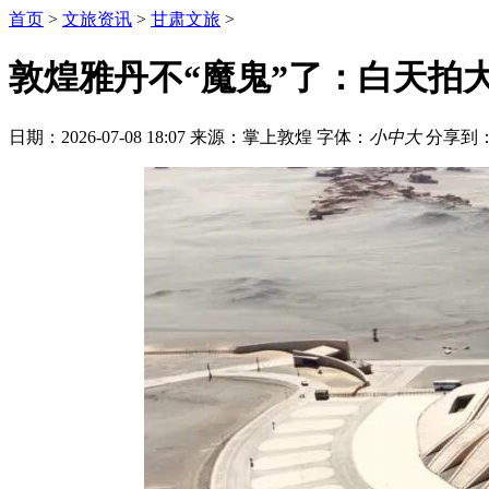
首页
>
文旅资讯
>
甘肃文旅
>
敦煌雅丹不“魔鬼”了：白天拍
日期：2026-07-08 18:07
来源：掌上敦煌
字体：
小
中
大
分享到