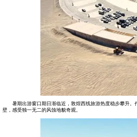
暑期出游窗口期日渐临近，敦煌西线旅游热度稳步攀升。
壁，感受独一无二的风蚀地貌奇观。