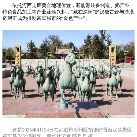
依托河西走廊黄金地理位置，新能源装备制造、奶产业、
特色食品加工等产业蓬勃兴起，“藏在深闺”的汉唐古迹与沙漠
奇观正成为推动富民强市的“金色产业”。
这是2025年4月24日在武威市凉州区拍摄的雷台汉墓景区
铜车马仪仗俑雕塑。新华社记者 郎兵兵 摄