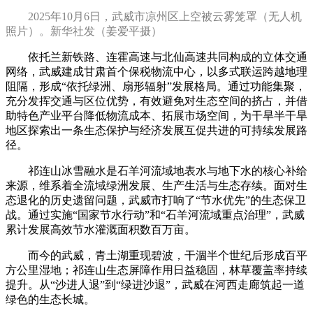
2025年10月6日，武威市凉州区上空被云雾笼罩（无人机
照片）。新华社发（姜爱平摄）
依托兰新铁路、连霍高速与北仙高速共同构成的立体交通
网络，武威建成甘肃首个保税物流中心，以多式联运跨越地理
阻隔，形成“依托绿洲、扇形辐射”发展格局。通过功能集聚，
充分发挥交通与区位优势，有效避免对生态空间的挤占，并借
助特色产业平台降低物流成本、拓展市场空间，为干旱半干旱
地区探索出一条生态保护与经济发展互促共进的可持续发展路
径。
祁连山冰雪融水是石羊河流域地表水与地下水的核心补给
来源，维系着全流域绿洲发展、生产生活与生态存续。面对生
态退化的历史遗留问题，武威市打响了“节水优先”的生态保卫
战。通过实施“国家节水行动”和“石羊河流域重点治理”，武威
累计发展高效节水灌溉面积数百万亩。
而今的武威，青土湖重现碧波，干涸半个世纪后形成百平
方公里湿地；祁连山生态屏障作用日益稳固，林草覆盖率持续
提升。从“沙进人退”到“绿进沙退”，武威在河西走廊筑起一道
绿色的生态长城。