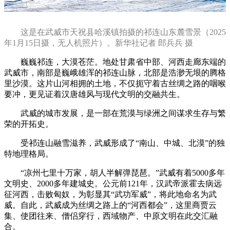
这是在武威市天祝县哈溪镇拍摄的祁连山东麓雪景（2025
年1月15日摄，无人机照片）。新华社记者 郎兵兵 摄
巍巍祁连，大漠苍茫。地处甘肃省中部、河西走廊东端的
武威市，南部是巍峨雄浑的祁连山脉，北部是浩渺无垠的腾格
里沙漠。这片山河相拥的土地，不仅扼守着古丝绸之路的咽喉
要冲，更见证着汉唐雄风与现代文明的交融共生。
武威的城市发展，是一部在荒漠与绿洲之间谋求生存与繁
荣的开拓史。
受祁连山融雪滋养，武威形成了“南山、中城、北漠”的独
特地理格局。
“凉州七里十万家，胡人半解弹琵琶。”武威有着5000多年
文明史、2000多年建城史。公元前121年，汉武帝派霍去病远
征河西，击败匈奴，为彰显其“武功军威”，将此地命名为武
威。自此，武威成为丝绸之路上的“河西都会”，这里商贾云
集、使团往来、僧侣穿行，西域物产、中原文明在此交汇融
合。