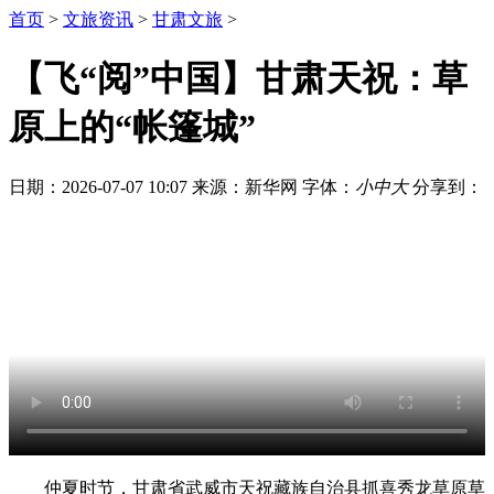
首页
>
文旅资讯
>
甘肃文旅
>
【飞“阅”中国】甘肃天祝：草
原上的“帐篷城”
日期：2026-07-07 10:07
来源：新华网
字体：
小
中
大
分享到：
仲夏时节，甘肃省武威市天祝藏族自治县抓喜秀龙草原草