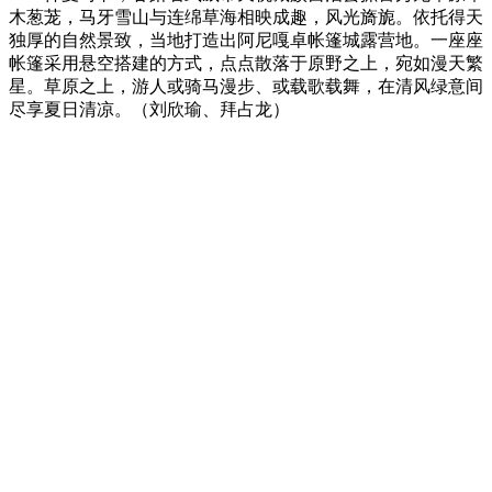
木葱茏，马牙雪山与连绵草海相映成趣，风光旖旎。依托得天
独厚的自然景致，当地打造出阿尼嘎卓帐篷城露营地。一座座
帐篷采用悬空搭建的方式，点点散落于原野之上，宛如漫天繁
星。草原之上，游人或骑马漫步、或载歌载舞，在清风绿意间
尽享夏日清凉。（刘欣瑜、拜占龙）