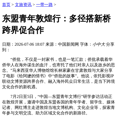
首页
>
文旅资讯
>
一带一路
>
东盟青年敦煌行：多径搭新桥
跨界促合作
日期：2026-07-06 18:07
来源：中国新闻网
字体：
小
中
大
分享
到：
“侨批，不仅是一封家书，也是一笔汇款；侨批承载着华
侨华人在海外谋生的血汗，也寄托了他们对亲人以及故乡的思
念。”马来西亚华人博物馆馆长林家豪在甘肃敦煌与大家分享
了电影《给阿嬷的情书》中“侨批的故事”。他说，依托影视IP
联动文博资源跨界合作、融入海外民众日常生活，是当下跨境
文化合作的新机遇。
7月2日至5日，“中国—东盟青年文博行”研学参访活动正
在敦煌开展，邀请中国及东盟各国的青年学者、留学生、媒体
记者、网红博主走进敦煌当地文博机构、文化企业等，探索青
年参与文明交流、助力区域文化合作的新路径。