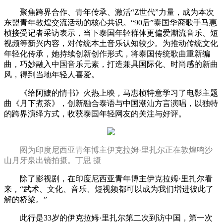
聚焦跨界合作、青年传承、激活“Z世代”力量，成为本次
东盟青年敦煌交流活动的核心共识。“90后”泰国华裔歌手马惠
桢接受记者采访表示，当下泰国年轻群体更偏爱潮流音乐、短
视频等新兴内容，对传统本土音乐认知较少。为推动传统文化
年轻化传承，她持续创新创作形式，将泰国传统歌曲重新编
曲，巧妙融入中国音乐元素，打造兼具国际化、时尚感的新曲
风，得到当地年轻人喜爱。
《给阿嬷的情书》火热上映，马惠桢特意学习了电影主题
曲《月下煮茶》，创新融合泰语与中国潮汕方言演唱，以独特
的跨界演绎方式，收获泰国年轻网友的关注与好评。
图为印度尼西亚青年博主伊克拉姆·里扎尔正在敦煌鸣沙
山月牙泉出镜拍摄。丁思 摄
除了影视剧，在印度尼西亚青年博主伊克拉姆·里扎尔看
来，“武术、文化、音乐、短视频都可以成为我们增进彼此了
解的桥梁。”
此行是33岁的伊克拉姆·里扎尔第二次到访中国，第一次