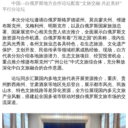
中国—白俄罗斯地方合作论坛配套“文旅交融 共赴美好”
平行分论坛
本次分论坛邀请白俄罗斯格罗德诺州、莫吉廖夫州、维捷
布斯克州、戈梅利州、明斯克市，以及白俄罗斯国家旅游总
署、国家展览中心相关负责人依次推介，全面展示白俄罗斯文
旅资源与合作机遇。白俄罗斯有着“万湖之国”的美称，境内生
态风光秀美，各州文旅业态各具特色，在生态旅游、文化遗产
保护、文创开发、民俗传承等领域积累成熟经验。现场，白方
代表分别介绍各地旅游潜力、生态文旅项目、经贸投资机会，
重点推介维捷布斯克州“广州公社”中式文旅综合体，充分释放
深化中白文旅融合的合作意愿。
论坛同步汇聚国内多地文旅代表开展资源推介，重庆、贵
州黔西南州、甘肃酒泉等地区先后登台，展示都市风光、民族
山水、特色文旅线路等差异化资源，全方位展现国内多元文旅
产业风貌，搭建起全国多省市联动对接白俄罗斯文旅市场的交
流渠道。