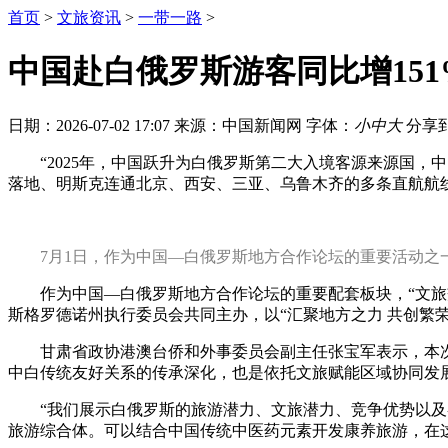
首页
>
文旅资讯
>
一带一路
>
中国赴白俄罗斯游客同比增15
日期：2026-07-02 17:07
来源：中国新闻网
字体：
小
中
大
分享
“2025年，中国跃升为白俄罗斯第二大入境客源来源国，
落地、明斯克连通北京、西安、三亚、乌鲁木齐的多条直航航
7月1日，作为中国—白俄罗斯地方合作论坛的重要活动之一
作为中国—白俄罗斯地方合作论坛的重要配套板块，“文旅交
斯格罗德诺州执行委员会共同主办，以“汇聚地方之力 共创繁荣
甘肃省政协港澳台侨和外事委员会副主任张宝军表示，本次
中白传统友好关系的传承深化，也是依托文旅赋能区域协同发
“我们展示白俄罗斯的旅游潜力、文旅潜力、竞争优势以及各
旅游综合体。可以结合中国传统中医药元素开发康养旅游，在