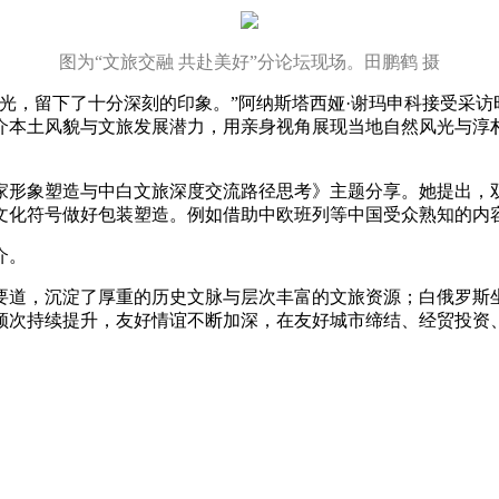
图为“文旅交融 共赴美好”分论坛现场。田鹏鹤 摄
，留下了十分深刻的印象。”阿纳斯塔西娅·谢玛申科接受采访
介本土风貌与文旅发展潜力，用亲身视角展现当地自然风光与淳
象塑造与中白文旅深度交流路径思考》主题分享。她提出，双
文化符号做好包装塑造。例如借助中欧班列等中国受众熟知的内
介。
，沉淀了厚重的历史文脉与层次丰富的文旅资源；白俄罗斯坐
频次持续提升，友好情谊不断加深，在友好城市缔结、经贸投资