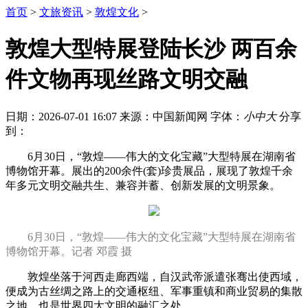
首页
>
文旅资讯
>
敦煌文化
>
敦煌大型特展登陆长沙 两百余
件文物再现丝路文明交融
日期：2026-07-01 16:07
来源：中国新闻网
字体：
小
中
大
分享
到：
6月30日，“敦煌——伟大的文化宝藏”大型特展在湖南省
博物馆开幕。展出的200余件(套)珍贵展品，展现了敦煌千余
年多元文明交融共生、兼容并蓄、创新发展的文明景象。
6月30日，“敦煌——伟大的文化宝藏”大型特展在湖南省
博物馆开幕。记者 邓霞 摄
敦煌坐落于河西走廊西端，自汉武帝派遣张骞出使西域，
便成为古丝绸之路上的交通枢纽、军事重镇和商业贸易的集散
之地，也是世界四大文明的融汇之处。