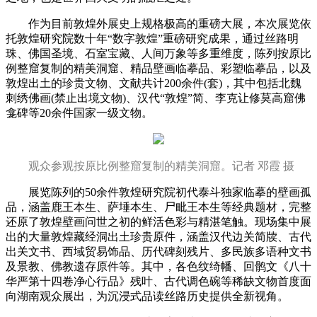
作为目前敦煌外展史上规格极高的重磅大展，本次展览依
托敦煌研究院数十年“数字敦煌”重磅研究成果，通过丝路明
珠、佛国圣境、石室宝藏、人间万象等多重维度，陈列按原比
例整窟复制的精美洞窟、精品壁画临摹品、彩塑临摹品，以及
敦煌出土的珍贵文物、文献共计200余件(套)，其中包括北魏
刺绣佛画(禁止出境文物)、汉代“敦煌”简、李克让修莫高窟佛
龛碑等20余件国家一级文物。
观众参观按原比例整窟复制的精美洞窟。记者 邓霞 摄
展览陈列的50余件敦煌研究院初代泰斗独家临摹的壁画孤
品，涵盖鹿王本生、萨埵本生、尸毗王本生等经典题材，完整
还原了敦煌壁画问世之初的鲜活色彩与精湛笔触。现场集中展
出的大量敦煌藏经洞出土珍贵原件，涵盖汉代边关简牍、古代
出关文书、西域贸易饰品、历代碑刻残片、多民族多语种文书
及景教、佛教遗存原件等。其中，各色纹绮幡、回鹘文《八十
华严第十四卷净心行品》残叶、古代调色碗等稀缺文物首度面
向湖南观众展出，为沉浸式品读丝路历史提供全新视角。