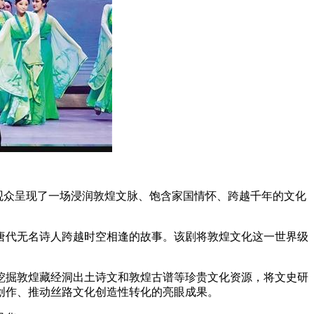
为观众呈现了一场浸润敦煌文脉、饱含家国情怀、跨越千年的文化
与唐代无名诗人跨越时空相逢的故事。该剧将敦煌文化这一世界级
挖掘敦煌藏经洞出土诗文和敦煌古谱等珍贵文化资源，将文史研
创作、推动丝路文化创造性转化的亮眼成果。