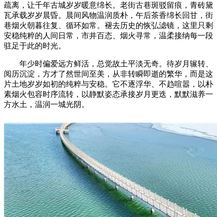
疏离，让千年古城岁岁暖意绵长。老街古巷斑驳留痕，青砖黛
瓦承载岁岁晨昏。晨间风物温润质朴，午后茶香绵长回甘，街
巷烟火朝暮往复、循环如常。褪去历史的恢弘滤镜，这里只剩
安稳纯粹的人间日常，市井百态、烟火寻常，温柔接纳每一段
驻足于此的时光。
年少时偏爱远方鲜活，总觉故土平淡无奇。待岁月辗转、
阅历沉淀，方才了然世间至美，从非转瞬即逝的繁华，而是这
片土地岁岁如初的纯粹与安稳。它不逐浮华、不趋喧嚣，以朴
素烟火包容时序流转，以静默姿态承接岁月更迭，默默滋养一
方水土，温润一城光阴。