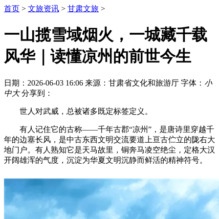
首页
>
文旅资讯
>
甘肃文旅
>
一山揽雪域烟火，一城藏千载
风华｜读懂凉州的前世今生
日期：2026-06-03 16:06
来源：甘肃省文化和旅游厅
字体：
小
中
大
分享到：
世人对武威，总被诸多既定标签定义。
有人记住它的古称——千年古郡“凉州”，是唐诗里穿越千
年的边塞长风，是中古东西文明交流要道上亘古伫立的陇右大
地门户。有人熟知它是天马故里，铜奔马凌空绝尘，定格大汉
开阔雄浑的气度，沉淀为华夏文明沉静而鲜活的精神符号。