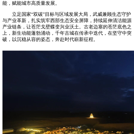
能，赋能城市高质量发展。
立足国家“双碳”目标与区域发展大局，武威兼顾生态守护
与产业革新，扎实筑牢西部生态安全屏障，持续延伸清洁能源
产业链条，让苍茫戈壁蝶变兴业沃土。古老边塞的苍茫底色之
上，新生动能蓬勃涌动，千年古城在传承中迭代，在坚守中突
破，以沉稳从容的姿态，奔赴时代崭新征程。