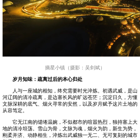
摘星小镇（摄影：吴剑斌）
岁月知味：疏离过后的本心归处
人与一座城的相知，终究需要时光淬炼。初遇武威，是山
河辽阔的清冷疏离，是边塞长风的旷远苍茫；沉淀日久，方懂
文脉深耕的底气、烟火寻常的安然，以及岁月赋予这片土地的
从容笃定。
它无江南的缱绻温婉，不似都市的喧嚣热烈，独持塞上大
地的清冷坦荡。雪山为骨，文脉为魂，烟火为韵，新生为势，
刚柔并济、动静相生，淬炼出武威独一无二、无可复刻的城市