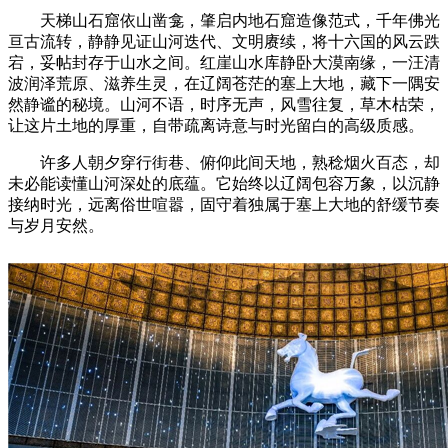
天梯山石窟依山凿龛，肇启内地石窟造像范式，千年佛光
亘古流转，静静见证山河迭代、文明赓续，将十六国的风云跌
宕，妥帖封存于山水之间。红崖山水库静卧大漠南缘，一汪清
波润泽荒原、滋养生灵，在辽阔苍茫的塞上大地，藏下一隅安
然静谧的秘境。山河不语，时序无声，风雪往复，草木枯荣，
让这片土地的厚重，自带疏离诗意与时光留白的高级质感。
许多人朝夕穿行街巷、俯仰此间天地，熟稔烟火百态，却
未必能读懂山河深处的底蕴。它始终以辽阔包容万象，以沉静
接纳时光，远离俗世喧嚣，固守着独属于塞上大地的舒缓节奏
与岁月安然。