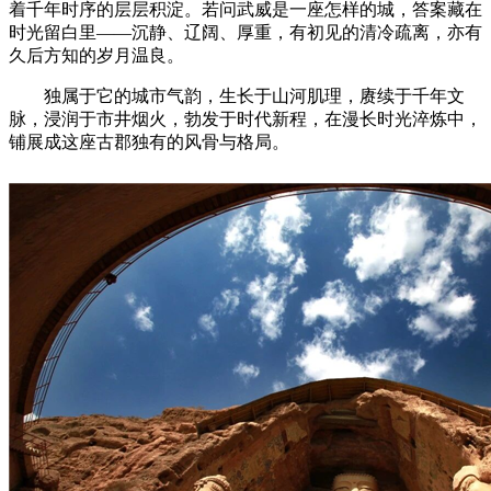
着千年时序的层层积淀。若问武威是一座怎样的城，答案藏在
时光留白里——沉静、辽阔、厚重，有初见的清冷疏离，亦有
久后方知的岁月温良。
独属于它的城市气韵，生长于山河肌理，赓续于千年文
脉，浸润于市井烟火，勃发于时代新程，在漫长时光淬炼中，
铺展成这座古郡独有的风骨与格局。