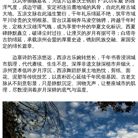
汉武帝御赐嘉名，为这片边塞沃土镌刻下“武功军威”的雄
浑气度，戍边守疆、安定祁连沿麓地域的风骨，自此扎根古城
大地。五凉文脉在此滋生繁衍，千年礼乐绵延不绝，筑牢市域
平川珍贵的文明根基。雷台汉墓铜奔马凌空驰骋，跨越千年时
光，定格大汉雄浑气魄，成为享誉中外的华夏文化标识。西夏
碑静默矗立，破译尘封过往，让湮灭的岁月有据可寻；白塔寺
古韵绵延，承载凉州会盟的厚重史迹，镌刻民族交融、家国安
定的绵长篇章。
边塞诗韵苍凉悠远，西凉古乐婉转悠长，千年书香浸润城
市肌理，代代赓续、生生不息。深厚非遗文脉深植市井烟火，
凉州贤孝低吟岁月浮沉，西凉舞蹈舒展土地热忱，剪纸、面
花、泥塑等传统技艺，以质朴匠心延续千年民俗基因。古老文
脉从不刻意彰显，只是静默沉淀、润物无声，让整座城市的肌
理，尽数浸润着岁月深耕的底气与温度。