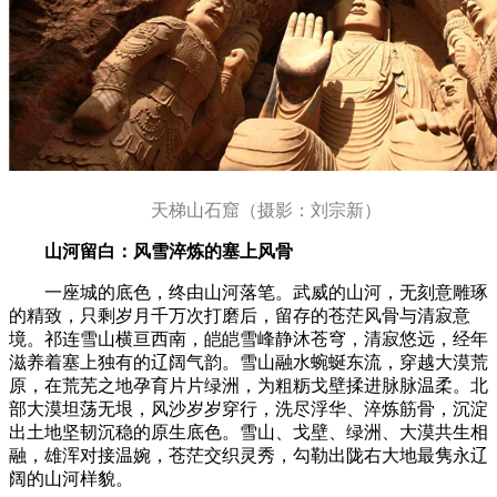
天梯山石窟（摄影：刘宗新）
山河留白：风雪淬炼的塞上风骨
一座城的底色，终由山河落笔。武威的山河，无刻意雕琢
的精致，只剩岁月千万次打磨后，留存的苍茫风骨与清寂意
境。祁连雪山横亘西南，皑皑雪峰静沐苍穹，清寂悠远，经年
滋养着塞上独有的辽阔气韵。雪山融水蜿蜒东流，穿越大漠荒
原，在荒芜之地孕育片片绿洲，为粗粝戈壁揉进脉脉温柔。北
部大漠坦荡无垠，风沙岁岁穿行，洗尽浮华、淬炼筋骨，沉淀
出土地坚韧沉稳的原生底色。雪山、戈壁、绿洲、大漠共生相
融，雄浑对接温婉，苍茫交织灵秀，勾勒出陇右大地最隽永辽
阔的山河样貌。