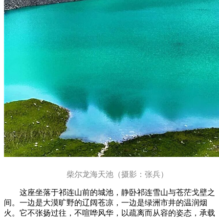
柴尔龙海天池（摄影：张兵）
这座坐落于祁连山前的城池，静卧祁连雪山与苍茫戈壁之
间。一边是大漠旷野的辽阔苍凉，一边是绿洲市井的温润烟
火。它不张扬过往，不喧哗风华，以疏离而从容的姿态，承载