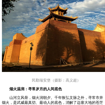
民勤瑞安堡（摄影：高义超）
烟火温润：寻常岁月的人间底色
山河立风骨，烟火润朝夕。千年恢弘文脉之外，寻常市井
烟火，是武威最真切、最动人的底色，消解了边塞大地的苍茫