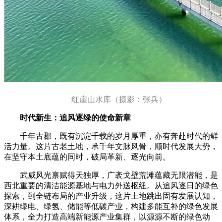
红崖山水库（摄影：张兵）
时代新生：追风逐绿的使命新章
千年古郡，既有沉淀千载的岁月厚重，亦有奔赴时代的鲜
活力量。这片古老土地，承千年文脉风骨，顺时代发展大势，
在坚守本土底蕴的同时，破局革新、逐光向前。
武威风光禀赋得天独厚，广袤戈壁荒滩蕴藏无限潜能，是
西北重要的清洁能源基地与电力外送枢纽。从追风逐日的绿色
探索，到全链布局的产业升级，这片土地跳出固有发展认知，
深耕绿电、绿氢、储能等低碳产业，构建多能互补的绿色发展
体系，全力打造高端新能源产业集群，以源源不断的绿色动