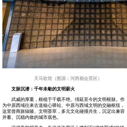
天马歌馆（图源：河西都会景区）
文脉沉潜：千年未歇的文明薪火
武威的厚重，根植于千载不绝、绵延至今的文明根脉。作
为中原西域往来古道核心驿站、中原与西域文明的交融枢纽，
这里曾商旅辐辏、文明荟萃，多元文化碰撞共生，沉淀出兼容
并蓄、沉稳内敛的城市底色。