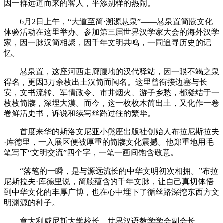
因一群远道而来的客人，平添别样的热闹。
6月2日上午，“大道至简·溯源悬泉”——悬泉置简牍文化
体验活动在这里举办。参加第三届世界汉学家大会的海外汉学
家，因一脉汉简相聚，因千年文明共鸣，一同追寻历史的记
忆。
悬泉置，这座河西走廊腹地的汉代驿站，因一眼不竭之泉
得名，更因3万余枚出土汉简而闻名。这里曾衔接边塞与长
安，文书流转、军情政令、市井烟火、游子乡愁，都凝结于一
枚枚简牍，深埋大漠。而今，这一枚枚木简出土，又化作一卷
卷鲜活史书，诉说和续写丝路过往的繁华。
首度来华的斯洛文尼亚小熊座出版社创始人布拉尼斯拉夫
·库德里，一入展区便被厚重的简牍文化震撼。他郑重地用毛
笔写下“文明交流”四个字，一笔一画间饱含敬意。
“落笔的一瞬，是与源远流长的中华文明初次相拥。”布拉
尼斯拉夫·库德里说，简牍蕴含的千年文脉，让自己真切体悟
到中华文化的丰厚广博，也在心中埋下了循丝路深挖东西方文
明渊源的种子。
意大利威尼斯大学校长、世界汉语教学学会副会长、