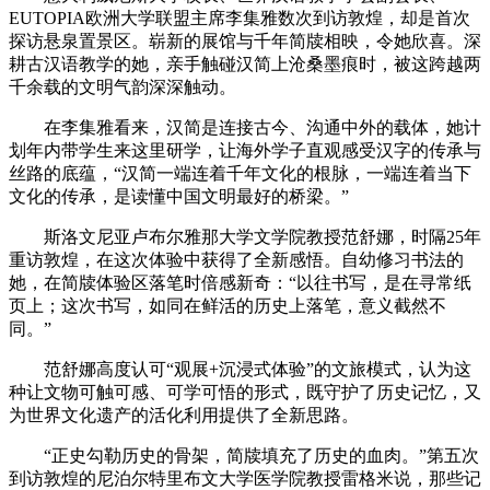
EUTOPIA欧洲大学联盟主席李集雅数次到访敦煌，却是首次
探访悬泉置景区。崭新的展馆与千年简牍相映，令她欣喜。深
耕古汉语教学的她，亲手触碰汉简上沧桑墨痕时，被这跨越两
千余载的文明气韵深深触动。
在李集雅看来，汉简是连接古今、沟通中外的载体，她计
划年内带学生来这里研学，让海外学子直观感受汉字的传承与
丝路的底蕴，“汉简一端连着千年文化的根脉，一端连着当下
文化的传承，是读懂中国文明最好的桥梁。”
斯洛文尼亚卢布尔雅那大学文学院教授范舒娜，时隔25年
重访敦煌，在这次体验中获得了全新感悟。自幼修习书法的
她，在简牍体验区落笔时倍感新奇：“以往书写，是在寻常纸
页上；这次书写，如同在鲜活的历史上落笔，意义截然不
同。”
范舒娜高度认可“观展+沉浸式体验”的文旅模式，认为这
种让文物可触可感、可学可悟的形式，既守护了历史记忆，又
为世界文化遗产的活化利用提供了全新思路。
“正史勾勒历史的骨架，简牍填充了历史的血肉。”第五次
到访敦煌的尼泊尔特里布文大学医学院教授雷格米说，那些记