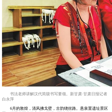
书法老师讲解汉代简牍书写要领。新甘肃·甘肃日报记者
白永萍
6月的敦煌，清风拂戈壁，古韵绕丝路。悬泉置遗址景区