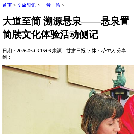
首页
>
文旅资讯
>
一带一路
>
大道至简 溯源悬泉——悬泉置
简牍文化体验活动侧记
日期：2026-06-03 15:06
来源：甘肃日报
字体：
小
中
大
分享
到：