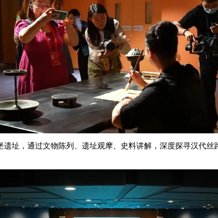
堡遗址，通过文物陈列、遗址观摩、史料讲解，深度探寻汉代丝