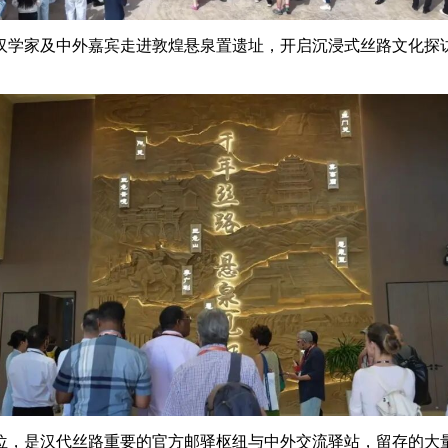
的汉学家及中外嘉宾走进敦煌悬泉置遗址，开启沉浸式丝路文化探
位，是汉代丝路重要的官方邮驿枢纽与中外交流驿站，留存的大