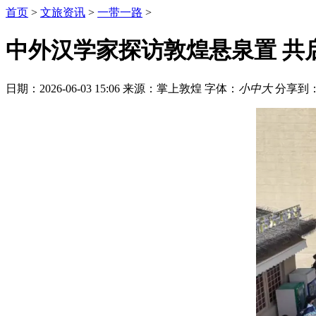
首页
>
文旅资讯
>
一带一路
>
中外汉学家探访敦煌悬泉置 共
日期：2026-06-03 15:06
来源：掌上敦煌
字体：
小
中
大
分享到