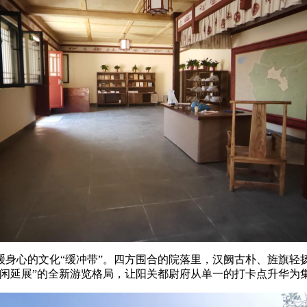
缓身心的文化“缓冲带”。四方围合的院落里，汉阙古朴、旌旗轻
休闲延展”的全新游览格局，让阳关都尉府从单一的打卡点升华为