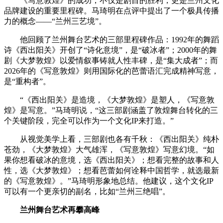
《写意敦煌》的成功，不仅是剧目的胜利，更是兰州文化
品牌建设的重要里程碑。马琦明在点评中提出了一个极具传播
力的概念——“兰州三艺境”。
他回顾了兰州舞台艺术的三部里程碑作品：1992年的舞蹈
诗《西出阳关》开创了“诗化意境”，是“破冰者”；2000年的舞
剧《大梦敦煌》以爱情叙事铸就人性丰碑，是“集大成者”；而
2026年的《写意敦煌》则用国际化的芭蕾语汇完成精神写意，
是“重构者”。
“《西出阳关》是造境，《大梦敦煌》是塑人，《写意敦
煌》是写意。”马琦明说，“这三部剧涵盖了敦煌舞台转化的三
个关键阶段，完全可以作为一个文化IP来打造。”
从视觉美学上看，三部剧也各有千秋：《西出阳关》纯朴
苍劲，《大梦敦煌》大气雄浑，《写意敦煌》写意幻境。“如
果你想看破冰的意境，选《西出阳关》；想看完整的故事和人
性，选《大梦敦煌》；想看芭蕾如何诠释中国哲学，就选最新
的《写意敦煌》。”马琦明形象地总结。他建议，这个文化IP
可以有一个更亲切的副名，比如“兰州三绝唱”。
兰州舞台艺术再攀高峰