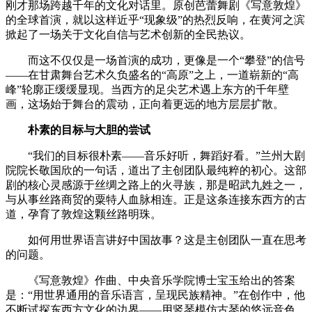
刚才那场跨越千年的文化对话里。原创芭蕾舞剧《写意敦煌》
的全球首演，就以这样近乎“现象级”的热烈反响，在黄河之滨
掀起了一场关于文化自信与艺术创新的全民热议。
而这不仅仅是一场首演的成功，更像是一个“攀登”的信号
——在甘肃舞台艺术久负盛名的“高原”之上，一道崭新的“高
峰”轮廓正缓缓显现。当西方的足尖艺术遇上东方的千年壁
画，这场始于舞台的震动，正向着更远的地方层层扩散。
朴素的目标与大胆的尝试
“我们的目标很朴素——音乐好听，舞蹈好看。”兰州大剧
院院长敬国欣的一句话，道出了主创团队最纯粹的初心。这部
剧的核心灵感源于丝绸之路上的火寻族，那是昭武九姓之一，
与从事丝路商贸的粟特人血脉相连。正是这条连接东西方的古
道，孕育了敦煌这颗丝路明珠。
如何用世界语言讲好中国故事？这是主创团队一直在思考
的问题。
《写意敦煌》作曲、中央音乐学院博士宝玉给出的答案
是：“用世界通用的音乐语言，呈现民族精神。”在创作中，他
不断试探东西方文化的边界——用竖琴模仿古琴的悠远音色，