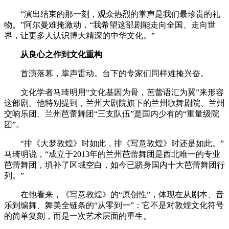
“演出结束的那一刻，观众热烈的掌声是我们最珍贵的礼
物。”阿尔曼难掩激动，“我希望这部剧能走向全国、走向世
界，让更多人认识博大精深的中华文化。”
从良心之作到文化重构
首演落幕，掌声雷动。台下的专家们同样难掩兴奋。
文化学者马琦明用“文化基因为骨，芭蕾语汇为翼”来形容
这部剧。他特别提到，兰州大剧院旗下的兰州歌舞剧院、兰州
交响乐团、兰州芭蕾舞团“三支队伍”是国内少有的“重量级院
团”。
“排《大梦敦煌》时如此，排《写意敦煌》时还是如此。”
马琦明说，“成立于2013年的兰州芭蕾舞团是西北唯一的专业
芭蕾舞团，填补了区域空白，如今已跻身国内十大芭蕾舞团行
列。”
在他看来，《写意敦煌》的“原创性”，体现在从剧本、音
乐到编舞、舞美全链条的“从零到一”：它不是对敦煌文化符号
的简单复刻，而是一次艺术层面的重生。