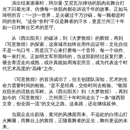
演出结束谢幕时，阿尔曼·艾尼瓦尔律动的肌肉在舞台灯
光下闪着光泽。仿佛每一块肌肉都在诉说千年的故事。正如马
琦明所言：“一沙一世界，足尖碾过千万沙砾，每一颗都是时
间的舍利。”这份“舍利”不仅是舞者的汗水，更是兰州三十年
如一日对舞台艺术的坚守。
从《西出阳关》的破冰，到《大梦敦煌》的辉煌，再到
《写意敦煌》的探索，这座城市始终在用作品证明：文化自信
不是一句口号，而是沉下心来打磨每一个音符、每一个动作、
每一束灯光。正如明文军所期待的，当这部剧经过反复打磨，
褪去青涩走向成熟，或许真能如周海宏所言，成为代表这个时
代艺术高度的“高峰”之作。
《写意敦煌》的首演成功了，但主创团队深知，艺术的生
命力需要时间的检验。“是不是经典，交给时间去检验。”敬国
欣院长的话犹在耳畔。从《西出阳关》到《大梦敦煌》，再到
如今的《写意敦煌》，兰州用三十年时间走出了一条“做西部
文章，创全国一流”的文化之路。这条路，还在继续延伸。
当观众走出剧场，黄河的风拂面而来。不远处的白塔山灯
火阑珊，而舞台上的敦煌，正随着舞者的足尖，舞向更远的未
来。