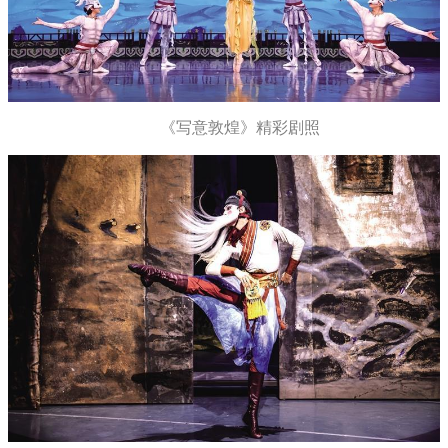
《写意敦煌》精彩剧照