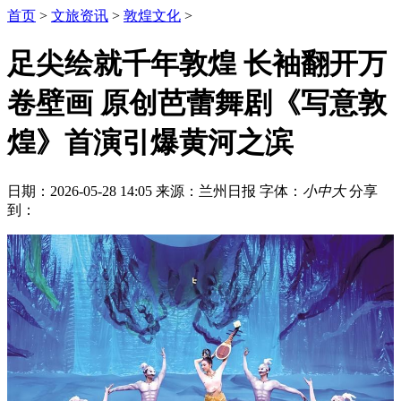
首页
>
文旅资讯
>
敦煌文化
>
足尖绘就千年敦煌 长袖翻开万
卷壁画 原创芭蕾舞剧《写意敦
煌》首演引爆黄河之滨
日期：2026-05-28 14:05
来源：兰州日报
字体：
小
中
大
分享
到：