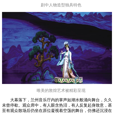
剧中人物造型独具特色
唯美的敦煌艺术被精彩呈现
大幕落下，兰州音乐厅内的掌声如潮水般涌向舞台，久久
未曾停歇。观众席中，有人眼含热泪，有人反复起身致意，甚
至有观众散场后仍坐在原位凝视着空荡的舞台，仿佛还沉浸在