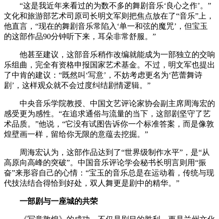
“这是我近年来看过的为数不多的舞剧音乐‘良心之作’。”
文化和旅游部艺术司原司长明文军则把焦点放在了“音乐”上，
他直言，“现在的舞剧音乐常陷入‘单一和弦的魔咒’，但宝玉
的这部作品90分钟听下来，耳朵非常舒服。”
他甚至建议，这部音乐稍作改编就能成为一部独立的交响
乐组曲，完全有资格申报国家艺术基金。不过，明文军也提出
了中肯的建议：“既然叫‘写意’，不妨考虑更名为‘芭蕾舞诗
剧’，这样观众就不会过度纠结剧情逻辑。”
中央音乐学院教授、中国文艺评论家协会副主席周海宏的
感受更为感性。“在追求通俗与流量的当下，这部剧坚守了艺
术品质。”他说，“它没有试图告诉你一个标准答案，而是像敦
煌壁画一样，留给你无限的意蕴去挖掘。”
周海宏认为，这部作品达到了“世界级制作水平”，是“从
高原向高峰的突破”。中国音乐评论学会秘书长明言则用“振
奋”来形容自己的心情：“宝玉的音乐总是在运动着，传统与现
代技法结合得恰到好处，双人舞更是剧中的精华。”
一部剧与一座城的共荣