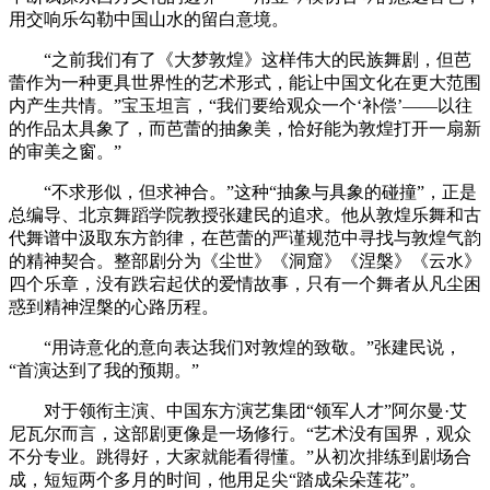
用交响乐勾勒中国山水的留白意境。
“之前我们有了《大梦敦煌》这样伟大的民族舞剧，但芭
蕾作为一种更具世界性的艺术形式，能让中国文化在更大范围
内产生共情。”宝玉坦言，“我们要给观众一个‘补偿’——以往
的作品太具象了，而芭蕾的抽象美，恰好能为敦煌打开一扇新
的审美之窗。”
“不求形似，但求神合。”这种“抽象与具象的碰撞”，正是
总编导、北京舞蹈学院教授张建民的追求。他从敦煌乐舞和古
代舞谱中汲取东方韵律，在芭蕾的严谨规范中寻找与敦煌气韵
的精神契合。整部剧分为《尘世》《洞窟》《涅槃》《云水》
四个乐章，没有跌宕起伏的爱情故事，只有一个舞者从凡尘困
惑到精神涅槃的心路历程。
“用诗意化的意向表达我们对敦煌的致敬。”张建民说，
“首演达到了我的预期。”
对于领衔主演、中国东方演艺集团“领军人才”阿尔曼·艾
尼瓦尔而言，这部剧更像是一场修行。“艺术没有国界，观众
不分专业。跳得好，大家就能看得懂。”从初次排练到剧场合
成，短短两个多月的时间，他用足尖“踏成朵朵莲花”。