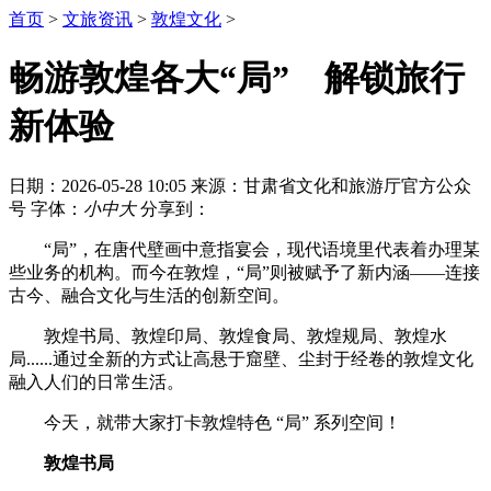
首页
>
文旅资讯
>
敦煌文化
>
畅游敦煌各大“局” 解锁旅行
新体验
日期：2026-05-28 10:05
来源：甘肃省文化和旅游厅官方公众
号
字体：
小
中
大
分享到：
“局”，在唐代壁画中意指宴会，现代语境里代表着办理某
些业务的机构。而今在敦煌，“局”则被赋予了新内涵——连接
古今、融合文化与生活的创新空间。
敦煌书局、敦煌印局、敦煌食局、敦煌规局、敦煌水
局......通过全新的方式让高悬于窟壁、尘封于经卷的敦煌文化
融入人们的日常生活。
今天，就带大家打卡敦煌特色 “局” 系列空间！
敦煌书局