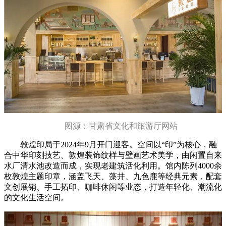
图源：甘肃省文化和旅游厅网站
敦煌印局于2024年9月开门迎客。空间以“印”为核心，融
合中华印刻技艺、敦煌装饰纹样与壁画艺术美学，由闲置自来
水厂清水池改造而成，实现老建筑活化利用。馆内陈列4000余
枚敦煌主题印章，涵盖飞天、藻井、九色鹿等经典元素，配套
文创展销、手工拓印、咖啡休闲等业态，打造年轻化、潮流化
的文化生活空间。