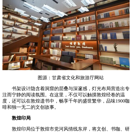
图源：甘肃省文化和旅游厅网站
书架设计隐含着洞窟的层叠与深邃感，灯光布局营造出专
注而宁静的阅读氛围。在这里，不仅可以触摸敦煌经卷的温
度，还可以在敦煌遗书中，畅享千年的盛世繁华，品味1900咖
啡和独一无二的文创故事。
敦煌印局
敦煌印局位于敦煌市党河风情线东岸，将文创、书咖、研