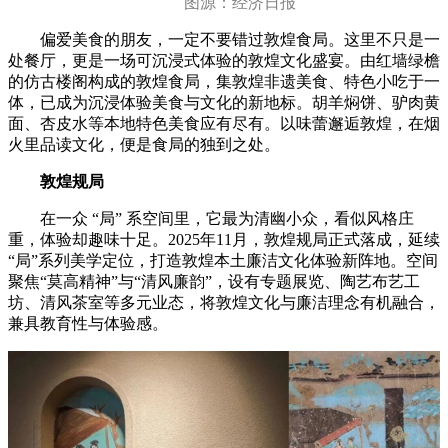
图源：经济日报
偏爱美食的朋友，一定不要错过敦煌食局。这里不只是一
处餐厅，更是一场可沉浸式体验的敦煌文化盛宴。由红墙绿檐
的仿古楼阁构成的敦煌食局，集敦煌非遗美食、特色小吃于一
体，已成为沉浸体验美食与文化的新地标。胡羊焖饼、驴肉黄
面、杏皮水等本地特色美食应有尽有。以味蕾邂逅敦煌，在烟
火里品读文化，便是食局的独到之处。
敦煌规局
在一众 “局” 系空间里，它最为清幽小众，看似风格庄
重，体验却趣味十足。2025年11月，敦煌规局正式落成，延续
“局”系列美学定位，打造敦煌本土廉洁文化体验新阵地。空间
聚焦“莫高精神”与“清风廉韵”，设有专题展览、陶艺布艺工
坊、清风茶室等多元业态，将敦煌文化与廉洁理念有机融合，
兼具教育性与体验感。