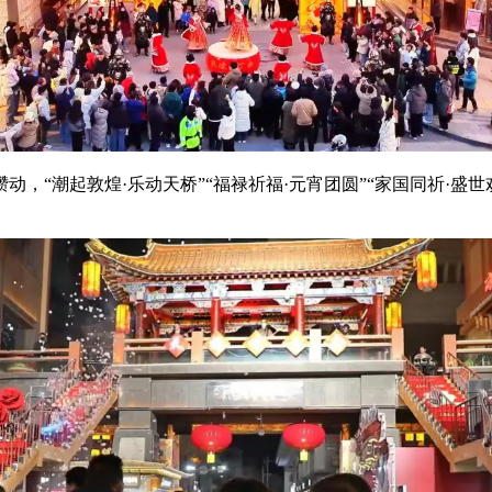
动，“潮起敦煌·乐动天桥”“福禄祈福·元宵团圆”“家国同祈·