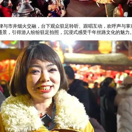
旋律与市井烟火交融，台下观众驻足聆听、跟唱互动，欢呼声与掌
盛景，引得游人纷纷驻足拍照，沉浸式感受千年丝路文化的魅力