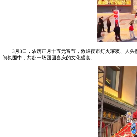
3月3日，农历正月十五元宵节，敦煌夜市灯火璀璨、人头攒
闹氛围中，共赴一场团圆喜庆的文化盛宴。