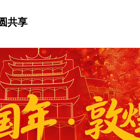
圆共享
：