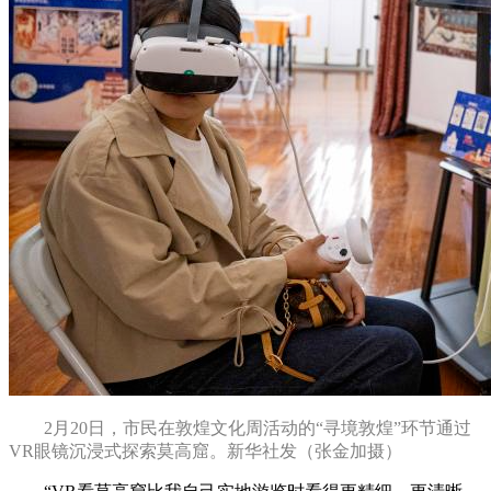
2月20日，市民在敦煌文化周活动的“寻境敦煌”环节通过
VR眼镜沉浸式探索莫高窟。新华社发（张金加摄）