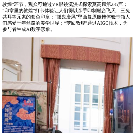
敦煌”环节，观众可通过VR眼镜沉浸式探索莫高窟第285窟；
“印章里的敦煌”打卡体验让人们得以亲手印制融合飞天、三兔
共耳等元素的套色印章；“摇曳唐风”壁画复原服饰体验带领人
们感受千年丝路的美学世界；“梦回敦煌”通过AIGC技术，为
参与者生成AI数字形象。