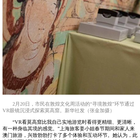
2月20日，市民在敦煌文化周活动的“寻境敦煌”环节通过
VR眼镜沉浸式探索莫高窟。新华社发（张金加摄）
“VR看莫高窟比我自己实地游览时看得更精细、更清晰，
有一种身临其境的感觉。”上海旅客姜小姐春节期间和家人来
澳门旅游，兴致勃勃打卡了多个体验和互动环节。她认为，此