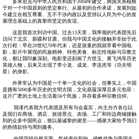
多米尼克与中华人民共和国于2004年建交，两国关系植根
于对一个中国原则的坚定奉行。从最初的合作承诺，发展到如
今建立在相互尊重、互不干涉内政以及坚持以人民为中心的发
展理念基础上的真挚而坚定的友谊。
这是我首次到访中国。过去13天里，我率领的代表团先后
访问了北京、新疆和甘肃。但我与中国文化的接触并非始于此
次行程：早在20世纪70年代末，还是孩童的我就常看中国电
影，影片中展现的民族精神、特色美食、标志性地标与宗教文
化，都让我印象深刻。电影里还刻画了方世玉、黄飞鸿等历史
英雄人物，后来又出现了李小龙、成龙、李连杰等（功夫明
星）的身影。
外界常认为中国是一个单一文化的社会，但事实上，中国
是拥有5000多年历史的文明古国，文化底蕴深厚且多元包容：
这片广袤的土地上生活着56个民族，并存着多种宗教信仰。
我谨代表我方代表团及所有与会嘉宾，向主办方各位以
及我们在商场、酒店、旅游景点、农场、工厂和街边商铺接触
到的众多中国民众，致以最诚挚的谢意——感谢大家给予我们
的热情款待与周到服务。
中国历经自然灾害、气候变化影响、侵略战争与帝国主