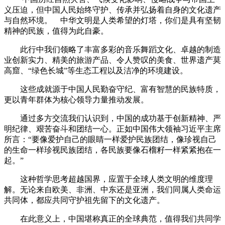
义压迫，但中国人民始终守护、传承并弘扬着自身的文化遗产
与自然环境。 中华文明是人类希望的灯塔，你们是具有坚韧
精神的民族，值得为此自豪。
此行中我们领略了丰富多彩的音乐舞蹈文化、卓越的制造
业创新实力、精美的旅游产品、令人赞叹的美食、世界遗产莫
高窟、“绿色长城”等生态工程以及洁净的环境建设。
这些成就源于中国人民勤奋守纪、富有智慧的民族特质，
更以青年群体为核心领导力量推动发展。
通过多方交流我们认识到，中国的成功基于创新精神、严
明纪律、艰苦奋斗和团结一心。正如中国伟大领袖习近平主席
所言：“要像爱护自己的眼睛一样爱护民族团结，像珍视自己
的生命一样珍视民族团结，各民族要像石榴籽一样紧紧抱在一
起。”
这种哲学思考超越国界，应置于全球人类文明的维度理
解。无论来自欧美、非洲、中东还是亚洲，我们同属人类命运
共同体，都应共同守护祖先留下的文化遗产。
在此意义上，中国堪称真正的全球典范，值得我们共同学