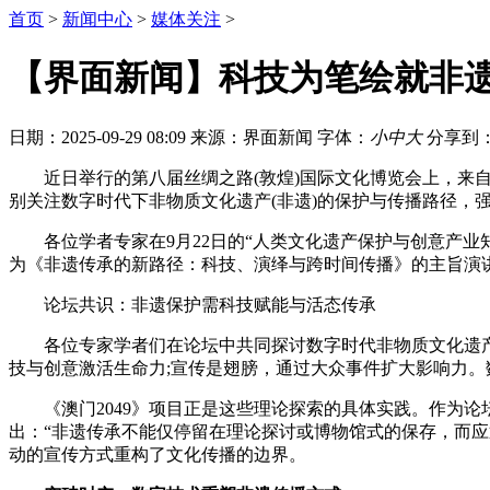
首页
>
新闻中心
>
媒体关注
>
【界面新闻】科技为笔绘就非遗
日期：2025-09-29 08:09
来源：界面新闻
字体：
小
中
大
分享到
近日举行的第八届丝绸之路(敦煌)国际文化博览会上，来
别关注数字时代下非物质文化遗产(非遗)的保护与传播路径，
各位学者专家在9月22日的“人类文化遗产保护与创意产业知
为《非遗传承的新路径：科技、演绎与跨时间传播》的主旨演
论坛共识：非遗保护需科技赋能与活态传承
各位专家学者们在论坛中共同探讨数字时代非物质文化遗产的
技与创意激活生命力;宣传是翅膀，通过大众事件扩大影响力。
《澳门2049》项目正是这些理论探索的具体实践。作为论坛
出：“非遗传承不能仅停留在理论探讨或博物馆式的保存，而应
动的宣传方式重构了文化传播的边界。