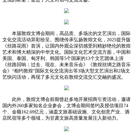
本届敦煌文博会期间，高品质、多场次的文艺演出，国际
文化交流活动异彩纷呈。围绕传承弘扬敦煌文化，2025提升版
《丝路花雨》首演，让国内外观众深切感受到精妙绝伦的敦煌
艺术和博大精深的中华文化。国际文化艺术交流方面，中国和
美国、泰国、匈牙利、韩国等5个国家的13个文艺团体上演
《丝路回响：过去、现在、未来音乐会》《敦煌丝绸之路音乐
会》“相约敦煌”国际文化交流演出等3场大型文艺演出和2场文
艺快闪活动，再现了多元文化在敦煌交流交汇交融的盛况。
此外，敦煌文博会前期曾赴多地开展招商引资活动，邀请
国内外260多家知名企业参会，文博会期间签约及授信项目74
个、金额162.69亿元，涵盖文旅基础设施、文化创意产业、酒
店民宿等多个领域，为甘肃文旅高质量发展注入新动力。