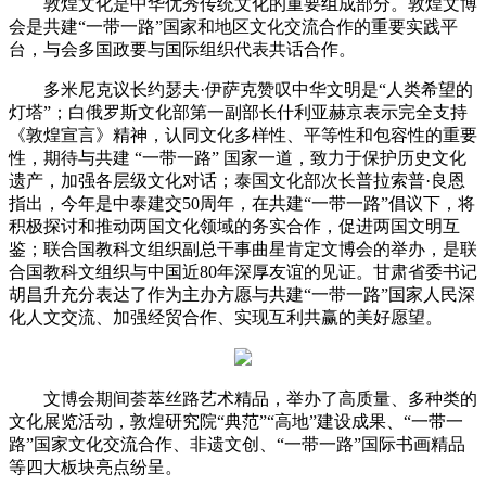
敦煌文化是中华优秀传统文化的重要组成部分。敦煌文博
会是共建“一带一路”国家和地区文化交流合作的重要实践平
台，与会多国政要与国际组织代表共话合作。
多米尼克议长约瑟夫·伊萨克赞叹中华文明是“人类希望的
灯塔”；白俄罗斯文化部第一副部长什利亚赫京表示完全支持
《敦煌宣言》精神，认同文化多样性、平等性和包容性的重要
性，期待与共建 “一带一路” 国家一道，致力于保护历史文化
遗产，加强各层级文化对话；泰国文化部次长普拉索普·良恩
指出，今年是中泰建交50周年，在共建“一带一路”倡议下，将
积极探讨和推动两国文化领域的务实合作，促进两国文明互
鉴；联合国教科文组织副总干事曲星肯定文博会的举办，是联
合国教科文组织与中国近80年深厚友谊的见证。甘肃省委书记
胡昌升充分表达了作为主办方愿与共建“一带一路”国家人民深
化人文交流、加强经贸合作、实现互利共赢的美好愿望。
文博会期间荟萃丝路艺术精品，举办了高质量、多种类的
文化展览活动，敦煌研究院“典范”“高地”建设成果、“一带一
路”国家文化交流合作、非遗文创、“一带一路”国际书画精品
等四大板块亮点纷呈。