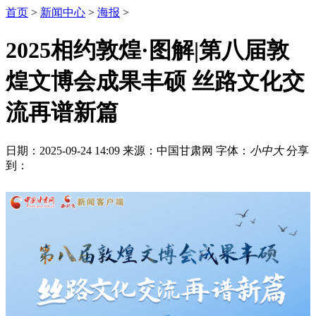
首页
>
新闻中心
>
海报
>
2025相约敦煌·图解|第八届敦
煌文博会成果丰硕 丝路文化交
流再谱新篇
日期：2025-09-24 14:09
来源：中国甘肃网
字体：
小
中
大
分享
到：