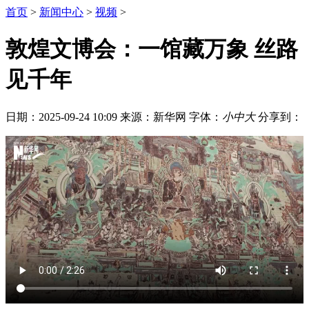
首页
>
新闻中心
>
视频
>
敦煌文博会：一馆藏万象 丝路
见千年
日期：2025-09-24 10:09
来源：新华网
字体：
小
中
大
分享到：