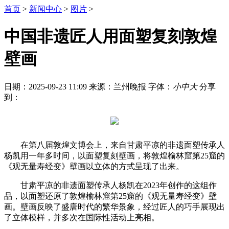
首页
>
新闻中心
>
图片
>
中国非遗匠人用面塑复刻敦煌
壁画
日期：2025-09-23 11:09
来源：兰州晚报
字体：
小
中
大
分享
到：
在第八届敦煌文博会上，来自甘肃平凉的非遗面塑传承人
杨凯用一年多时间，以面塑复刻壁画，将敦煌榆林窟第25窟的
《观无量寿经变》壁画以立体的方式呈现了出来。
甘肃平凉的非遗面塑传承人杨凯在2023年创作的这组作
品，以面塑还原了敦煌榆林窟第25窟的《观无量寿经变》壁
画。壁画反映了盛唐时代的繁华景象，经过匠人的巧手展现出
了立体模样，并多次在国际性活动上亮相。