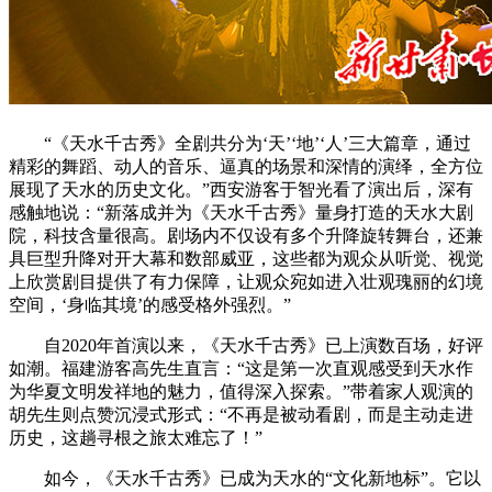
“《天水千古秀》全剧共分为‘天’‘地’‘人’三大篇章，通过
精彩的舞蹈、动人的音乐、逼真的场景和深情的演绎，全方位
展现了天水的历史文化。”西安游客于智光看了演出后，深有
感触地说：“新落成并为《天水千古秀》量身打造的天水大剧
院，科技含量很高。剧场内不仅设有多个升降旋转舞台，还兼
具巨型升降对开大幕和数部威亚，这些都为观众从听觉、视觉
上欣赏剧目提供了有力保障，让观众宛如进入壮观瑰丽的幻境
空间，‘身临其境’的感受格外强烈。”
自2020年首演以来，《天水千古秀》已上演数百场，好评
如潮。福建游客高先生直言：“这是第一次直观感受到天水作
为华夏文明发祥地的魅力，值得深入探索。”带着家人观演的
胡先生则点赞沉浸式形式：“不再是被动看剧，而是主动走进
历史，这趟寻根之旅太难忘了！”
如今，《天水千古秀》已成为天水的“文化新地标”。它以