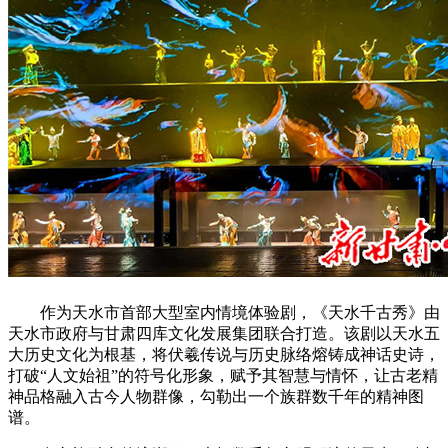
作为天水市首部大型室内情境体验剧，《天水千古秀》由
天水市政府与甘肃四库文化发展集团联合打造。该剧以天水五
大历史文化为根基，将伏羲传说与历史脉络熔铸成神话史诗，
打破“人文始祖”的符号化形象，赋予其智慧与情怀，让古老精
神品格融入古今人物群像，勾勒出一个族群数千年的精神图
谱。