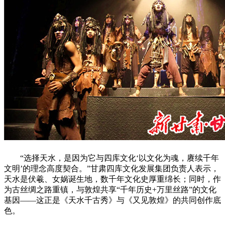
“选择天水，是因为它与四库文化‘以文化为魂，赓续千年
文明’的理念高度契合。”甘肃四库文化发展集团负责人表示，
天水是伏羲、女娲诞生地，数千年文化史厚重绵长；同时，作
为古丝绸之路重镇，与敦煌共享“千年历史+万里丝路”的文化
基因——这正是《天水千古秀》与《又见敦煌》的共同创作底
色。