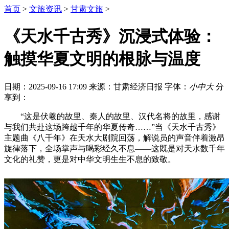
首页
>
文旅资讯
>
甘肃文旅
>
《天水千古秀》沉浸式体验：
触摸华夏文明的根脉与温度
日期：2025-09-16 17:09
来源：甘肃经济日报
字体：
小
中
大
分
享到：
“这是伏羲的故里、秦人的故里、汉代名将的故里，感谢
与我们共赴这场跨越千年的华夏传奇……”当《天水千古秀》
主题曲《八千年》在天水大剧院回荡，解说员的声音伴着激昂
旋律落下，全场掌声与喝彩经久不息——这既是对天水数千年
文化的礼赞，更是对中华文明生生不息的致敬。