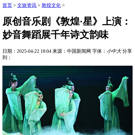
首页
>
文旅资讯
>
敦煌文化
>
原创音乐剧《敦煌·星》上演：
妙音舞蹈展千年诗文韵味
日期：2025-04-22 18:04
来源：中国新闻网
字体：
小
中
大
分享
到：