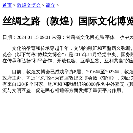
首页
>
敦煌文博会
>
简介
>
丝绸之路（敦煌）国际文化博
日期：2024-01-15 09:01
来源：甘肃省文化博览局
字体：
小
中
文化的孕育和传承穿越千年，文明的融汇和互鉴历久弥新
览会（以下简称“敦煌文博会”）是2015年11月经党中央、
在传承和弘扬“和平合作、开放包容、互学互鉴、互利共赢”的
目前，敦煌文博会已成功举办8届。2016年至2023年
政府主办。习近平总书记为首届敦煌文博会致《贺信》，刘延
有来自120多个国家、地区和国际组织的8000多名中外嘉宾
流与文明互鉴、促进民心相通等方面发挥了重要平台作用。