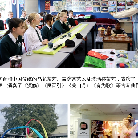
泡台和中国传统的乌龙茶艺、盖碗茶艺以及玻璃杯茶艺，表演了
舞，演奏了《流觞》《良宵引》《关山月》《有为歌》等古琴曲