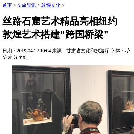
首页
>
文旅资讯
>
敦煌文化
>
丝路石窟艺术精品亮相纽约
敦煌艺术搭建"跨国桥梁"
日期：2019-04-22 10:04
来源：甘肃省文化和旅游厅
字体：
小
中
大
分享到：