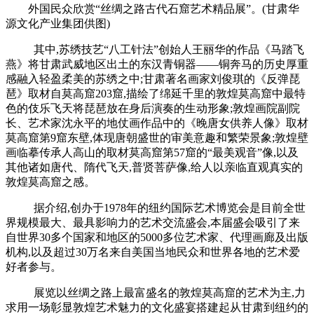
外国民众欣赏“丝绸之路古代石窟艺术精品展”。(甘肃华
源文化产业集团供图)
其中,苏绣技艺“八工针法”创始人王丽华的作品《马踏飞
燕》将甘肃武威地区出土的东汉青铜器——铜奔马的历史厚重
感融入轻盈柔美的苏绣之中;甘肃著名画家刘俊琪的《反弹琵
琶》取材自莫高窟203窟,描绘了绵延千里的敦煌莫高窟中最特
色的伎乐飞天将琵琶放在身后演奏的生动形象;敦煌画院副院
长、艺术家沈永平的地仗画作品中的《晚唐女供养人像》取材
莫高窟第9窟东壁,体现唐朝盛世的审美意趣和繁荣景象;敦煌壁
画临摹传承人高山的取材莫高窟第57窟的“最美观音”像,以及
其他诸如唐代、隋代飞天,普贤菩萨像,给人以亲临直观真实的
敦煌莫高窟之感。
据介绍,创办于1978年的纽约国际艺术博览会是目前全世
界规模最大、最具影响力的艺术交流盛会,本届盛会吸引了来
自世界30多个国家和地区的5000多位艺术家、代理画廊及出版
机构,以及超过30万名来自美国当地民众和世界各地的艺术爱
好者参与。
展览以丝绸之路上最富盛名的敦煌莫高窟的艺术为主,力
求用一场彰显敦煌艺术魅力的文化盛宴搭建起从甘肃到纽约的