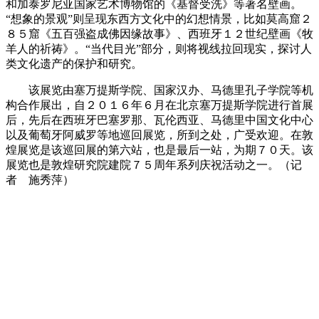
和加泰罗尼亚国家艺术博物馆的《基督受洗》等著名壁画。
“想象的景观”则呈现东西方文化中的幻想情景，比如莫高窟２
８５窟《五百强盗成佛因缘故事》、西班牙１２世纪壁画《牧
羊人的祈祷》。“当代目光”部分，则将视线拉回现实，探讨人
类文化遗产的保护和研究。
该展览由塞万提斯学院、国家汉办、马德里孔子学院等机
构合作展出，自２０１６年６月在北京塞万提斯学院进行首展
后，先后在西班牙巴塞罗那、瓦伦西亚、马德里中国文化中心
以及葡萄牙阿威罗等地巡回展览，所到之处，广受欢迎。在敦
煌展览是该巡回展的第六站，也是最后一站，为期７０天。该
展览也是敦煌研究院建院７５周年系列庆祝活动之一。（记
者 施秀萍）