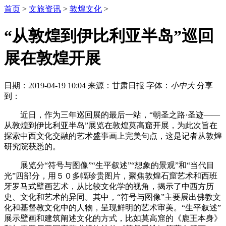
首页
>
文旅资讯
>
敦煌文化
>
“从敦煌到伊比利亚半岛”巡回
展在敦煌开展
日期：2019-04-19 10:04
来源：甘肃日报
字体：
小
中
大
分享
到：
近日，作为三年巡回展的最后一站，“朝圣之路·圣迹——
从敦煌到伊比利亚半岛”展览在敦煌莫高窟开展，为此次旨在
探索中西文化交融的艺术盛事画上完美句点，这是记者从敦煌
研究院获悉的。
展览分“符号与图像”“生平叙述”“想象的景观”和“当代目
光”四部分，用５０多幅珍贵图片，聚焦敦煌石窟艺术和西班
牙罗马式壁画艺术，从比较文化学的视角，揭示了中西方历
史、文化和艺术的异同。其中，“符号与图像”主要展出佛教文
化和基督教文化中的人物，呈现鲜明的艺术审美。“生平叙述”
展示壁画和建筑阐述文化的方式，比如莫高窟的《鹿王本身》