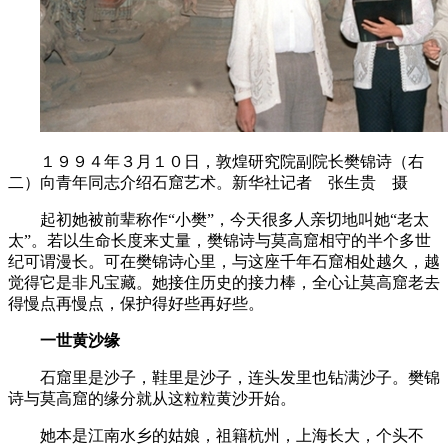
１９９４年３月１０日，敦煌研究院副院长樊锦诗（右
二）向青年同志介绍石窟艺术。新华社记者 张生贵 摄
起初她被前辈称作“小樊”，今天很多人亲切地叫她“老太
太”。若以生命长度来丈量，樊锦诗与莫高窟相守的半个多世
纪可谓漫长。可在樊锦诗心里，与这座千年石窟相处越久，越
觉得它是非凡宝藏。她接住历史的接力棒，全心让莫高窟老去
得慢点再慢点，保护得好些再好些。
一世黄沙缘
石窟里是沙子，鞋里是沙子，连头发里也钻满沙子。樊锦
诗与莫高窟的缘分就从这粒粒黄沙开始。
她本是江南水乡的姑娘，祖籍杭州，上海长大，个头不