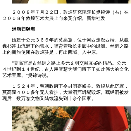
２００８年７月２２日，敦煌研究院院长樊锦诗（右）在
２００８年敦煌艺术大展上向来宾介绍。新华社发
涓滴归瀚海
始建于公元３６６年的莫高窟，位于河西走廊西端。从巍
巍祁连山流淌下的雪水，哺育着狭长走廊中的绿洲。丝绸之路
上的商旅使团在敦煌驻足，再出西域、入中原。
“莫高窟是古丝绸之路上多元文明交融互鉴的结晶。公元
４世纪到１４世纪，古人用智慧为我们留下了如此伟大的文化
艺术宝库。”樊锦诗说。
１５２４年，明朝政府下令封闭嘉峪关。敦煌从此沉寂，
莫高窟４００多年无人看护，大量洞窟坍塌毁坏。藏经洞被发
现后，数万卷文物又陆续流失到十余个国家。