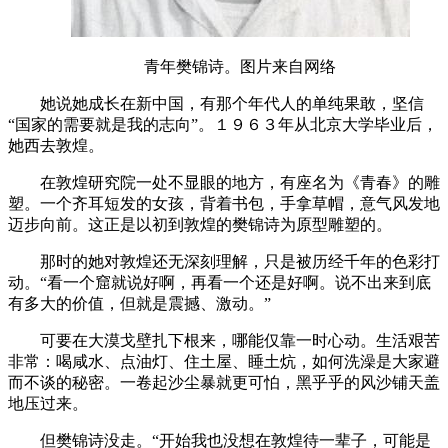
青年樊锦诗。图片来自网络
她说她成长在新中国，有那个年代人的单纯果敢，坚信
“国家的需要就是我的志向”。１９６３年从北京大学毕业后，
她西去敦煌。
在敦煌研究院一处不显眼的地方，有座名为《青春》的雕
塑。一个齐耳短发的女孩，背着书包，手拿草帽，意气风发地
迈步向前。这正是以初到敦煌的樊锦诗为原型雕塑的。
那时的她对敦煌还无深刻理解，只是被历经千年的色彩打
动。“看一个窟就说好啊，再看一个还是好啊。说不出来到底
有多大的价值，但就是震撼、激动。”
可要在大漠戈壁扎下根来，哪能仅靠一时心动。生活艰苦
非常：喝咸水、点油灯、住土屋、睡土炕，如何洗澡是大家避
而不谈的秘密。一卷起沙尘暴就更可怕，黑乎乎的风沙铺天盖
地压过来。
但樊锦诗没走。“开始我也没想在敦煌待一辈子，可能是