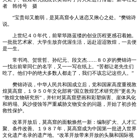
者 韩传号 摄
“宝贵却又脆弱，是莫高窟令人迷恋又揪心之处。”樊锦诗
说。
上世纪４０年代，前辈筚路蓝缕的创业历程更感召着她。
一批批艺术家、大学生放弃优渥生活，远赴迢迢敦煌，一去便
是一生。
常书鸿、贺世哲、孙纪元、段文杰……８０岁的樊锦诗一
一找出前辈同仁的名字，又一一写在纸上。“苦都让老先生们
吃了。他们中的绝大多数人都走了，我们不该忘记这些人。”
樊锦诗说，中华人民共和国成立后，党和国家高度重视敦
煌莫高窟，１９５０年文化部将“国立敦煌艺术研究所”更名为
“敦煌文物研究所”，并针对莫高窟壁画和彩塑病害、崖体风化
和坍塌、风沙侵蚀等严重威胁文物安全的问题，开始了初步抢
救性保护。
改革开放后，莫高窟的面貌焕然一新：编制扩大、人才汇
聚、条件改善。１９８７年，莫高窟成为中国第一批进入世界
文化遗产名录的遗产地。“改革开放带来开放的头脑和国际视