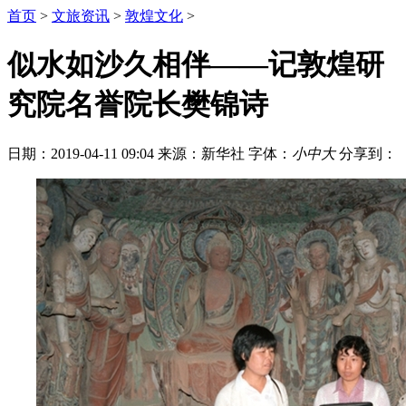
首页
>
文旅资讯
>
敦煌文化
>
似水如沙久相伴——记敦煌研
究院名誉院长樊锦诗
日期：2019-04-11 09:04
来源：新华社
字体：
小
中
大
分享到：