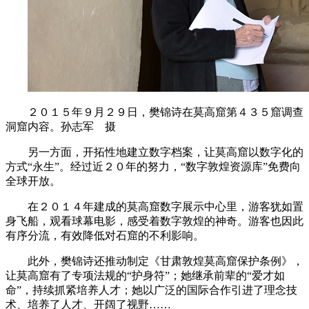
２０１５年９月２９日，樊锦诗在莫高窟第４３５窟调查
洞窟内容。孙志军 摄
另一方面，开拓性地建立数字档案，让莫高窟以数字化的
方式“永生”。经过近２０年的努力，“数字敦煌资源库”免费向
全球开放。
在２０１４年建成的莫高窟数字展示中心里，游客犹如置
身飞船，观看球幕电影，感受着数字敦煌的神奇。游客也因此
有序分流，有效降低对石窟的不利影响。
此外，樊锦诗还推动制定《甘肃敦煌莫高窟保护条例》，
让莫高窟有了专项法规的“护身符”；她继承前辈的“爱才如
命”，持续抓紧培养人才；她以广泛的国际合作引进了理念技
术、培养了人才、开阔了视野……