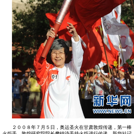
２００８年７月５日，奥运圣火在甘肃敦煌传递，第一棒
火炬手、敦煌研究院院长樊锦诗手持火炬进行传递。新华社记